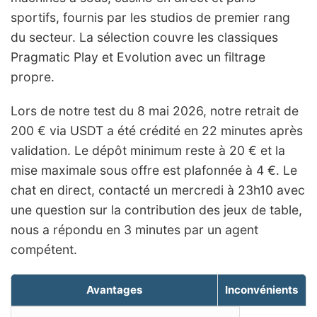
sportifs, fournis par les studios de premier rang
du secteur. La sélection couvre les classiques
Pragmatic Play et Evolution avec un filtrage
propre.
Lors de notre test du 8 mai 2026, notre retrait de
200 € via USDT a été crédité en 22 minutes après
validation. Le dépôt minimum reste à 20 € et la
mise maximale sous offre est plafonnée à 4 €. Le
chat en direct, contacté un mercredi à 23h10 avec
une question sur la contribution des jeux de table,
nous a répondu en 3 minutes par un agent
compétent.
Avantages
Inconvénients