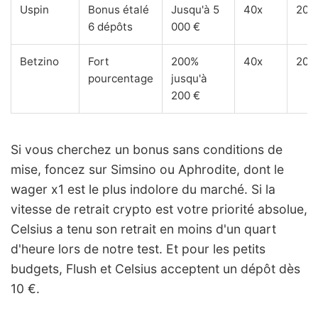
Uspin
Bonus étalé
Jusqu'à 5
40x
20 
6 dépôts
000 €
Betzino
Fort
200%
40x
20 
pourcentage
jusqu'à
200 €
Si vous cherchez un bonus sans conditions de
mise, foncez sur Simsino ou Aphrodite, dont le
wager x1 est le plus indolore du marché. Si la
vitesse de retrait crypto est votre priorité absolue,
Celsius a tenu son retrait en moins d'un quart
d'heure lors de notre test. Et pour les petits
budgets, Flush et Celsius acceptent un dépôt dès
10 €.