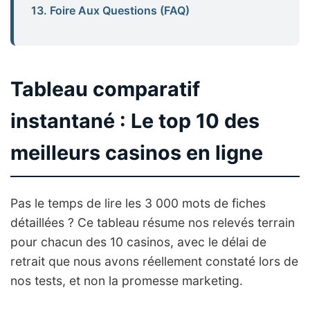
13. Foire Aux Questions (FAQ)
Tableau comparatif
instantané : Le top 10 des
meilleurs casinos en ligne
Pas le temps de lire les 3 000 mots de fiches
détaillées ? Ce tableau résume nos relevés terrain
pour chacun des 10 casinos, avec le délai de
retrait que nous avons réellement constaté lors de
nos tests, et non la promesse marketing.