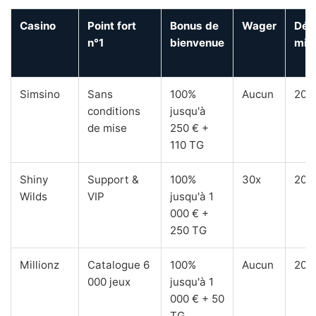
Casino
Point fort
Bonus de
Wager
Dép
n°1
bienvenue
min
Simsino
Sans
100%
Aucun
20 
conditions
jusqu'à
de mise
250 € +
110 TG
Shiny
Support &
100%
30x
20 
Wilds
VIP
jusqu'à 1
000 € +
250 TG
Millionz
Catalogue 6
100%
Aucun
20 
000 jeux
jusqu'à 1
000 € + 50
TG