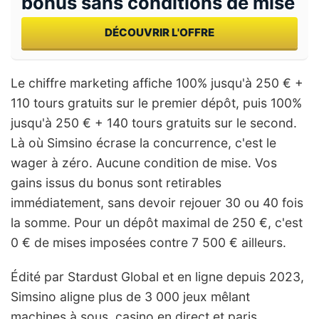
bonus sans conditions de mise
DÉCOUVRIR L'OFFRE
Le chiffre marketing affiche 100% jusqu'à 250 € +
110 tours gratuits sur le premier dépôt, puis 100%
jusqu'à 250 € + 140 tours gratuits sur le second.
Là où Simsino écrase la concurrence, c'est le
wager à zéro. Aucune condition de mise. Vos
gains issus du bonus sont retirables
immédiatement, sans devoir rejouer 30 ou 40 fois
la somme. Pour un dépôt maximal de 250 €, c'est
0 € de mises imposées contre 7 500 € ailleurs.
Édité par Stardust Global et en ligne depuis 2023,
Simsino aligne plus de 3 000 jeux mêlant
machines à sous, casino en direct et paris