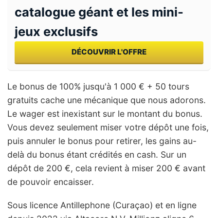
catalogue géant et les mini-
jeux exclusifs
DÉCOUVRIR L'OFFRE
Le bonus de 100% jusqu'à 1 000 € + 50 tours
gratuits cache une mécanique que nous adorons.
Le wager est inexistant sur le montant du bonus.
Vous devez seulement miser votre dépôt une fois,
puis annuler le bonus pour retirer, les gains au-
delà du bonus étant crédités en cash. Sur un
dépôt de 200 €, cela revient à miser 200 € avant
de pouvoir encaisser.
Sous licence Antillephone (Curaçao) et en ligne