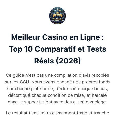
Meilleur Casino en Ligne :
Top 10 Comparatif et Tests
Réels (2026)
Ce guide n'est pas une compilation d'avis recopiés
sur les CGU. Nous avons engagé nos propres fonds
sur chaque plateforme, déclenché chaque bonus,
décortiqué chaque condition de mise, et harcelé
chaque support client avec des questions piège.
Le résultat tient en un classement franc et tranché