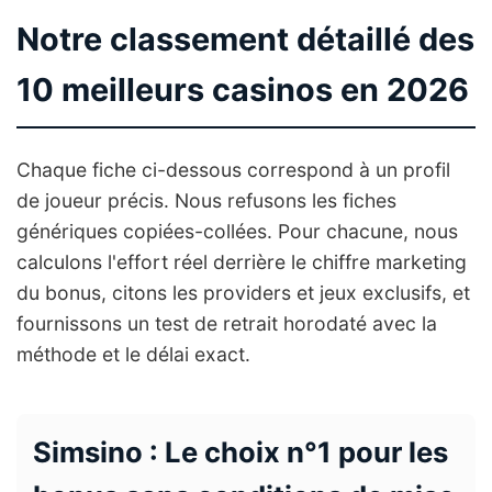
Notre classement détaillé des
10 meilleurs casinos en 2026
Chaque fiche ci-dessous correspond à un profil
de joueur précis. Nous refusons les fiches
génériques copiées-collées. Pour chacune, nous
calculons l'effort réel derrière le chiffre marketing
du bonus, citons les providers et jeux exclusifs, et
fournissons un test de retrait horodaté avec la
méthode et le délai exact.
Simsino : Le choix n°1 pour les