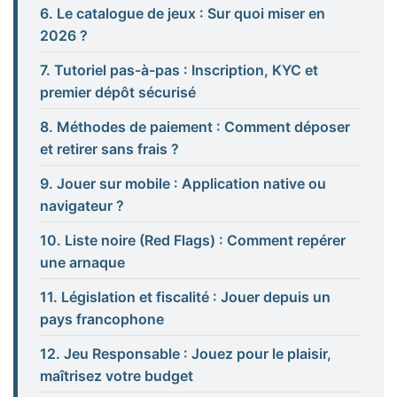
6. Le catalogue de jeux : Sur quoi miser en
2026 ?
7. Tutoriel pas-à-pas : Inscription, KYC et
premier dépôt sécurisé
8. Méthodes de paiement : Comment déposer
et retirer sans frais ?
9. Jouer sur mobile : Application native ou
navigateur ?
10. Liste noire (Red Flags) : Comment repérer
une arnaque
11. Législation et fiscalité : Jouer depuis un
pays francophone
12. Jeu Responsable : Jouez pour le plaisir,
maîtrisez votre budget