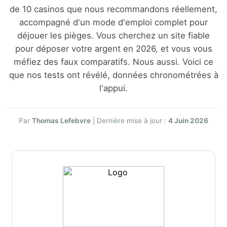
de 10 casinos que nous recommandons réellement,
accompagné d'un mode d'emploi complet pour
déjouer les pièges. Vous cherchez un site fiable
pour déposer votre argent en 2026, et vous vous
méfiez des faux comparatifs. Nous aussi. Voici ce
que nos tests ont révélé, données chronométrées à
l'appui.
Par
Thomas Lefebvre
|
Dernière mise à jour :
4 Juin 2026