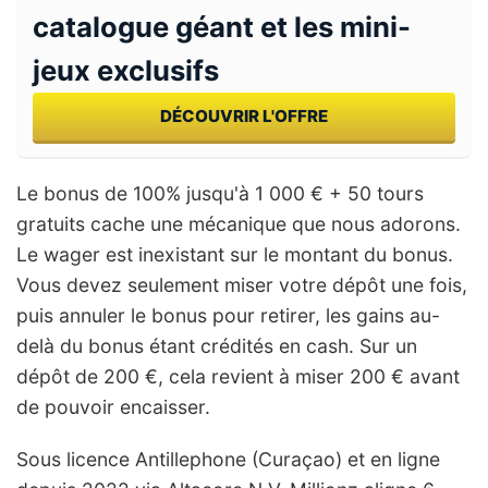
catalogue géant et les mini-
jeux exclusifs
DÉCOUVRIR L'OFFRE
Le bonus de 100% jusqu'à 1 000 € + 50 tours
gratuits cache une mécanique que nous adorons.
Le wager est inexistant sur le montant du bonus.
Vous devez seulement miser votre dépôt une fois,
puis annuler le bonus pour retirer, les gains au-
delà du bonus étant crédités en cash. Sur un
dépôt de 200 €, cela revient à miser 200 € avant
de pouvoir encaisser.
Sous licence Antillephone (Curaçao) et en ligne