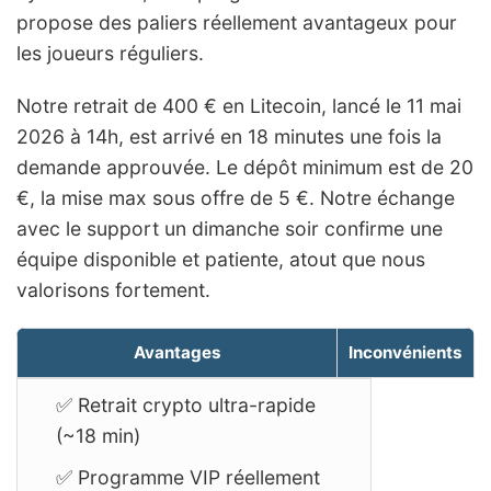
propose des paliers réellement avantageux pour
les joueurs réguliers.
Notre retrait de 400 € en Litecoin, lancé le 11 mai
2026 à 14h, est arrivé en 18 minutes une fois la
demande approuvée. Le dépôt minimum est de 20
€, la mise max sous offre de 5 €. Notre échange
avec le support un dimanche soir confirme une
équipe disponible et patiente, atout que nous
valorisons fortement.
Avantages
Inconvénients
Retrait crypto ultra-rapide
(~18 min)
Programme VIP réellement