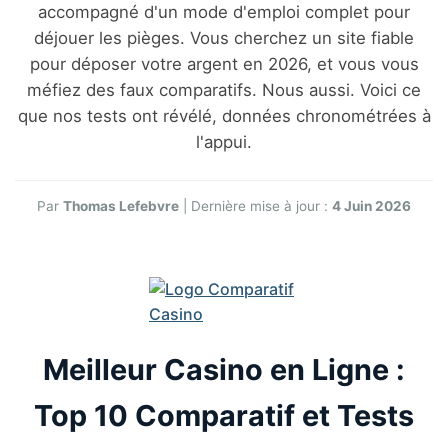
accompagné d'un mode d'emploi complet pour
déjouer les pièges. Vous cherchez un site fiable
pour déposer votre argent en 2026, et vous vous
méfiez des faux comparatifs. Nous aussi. Voici ce
que nos tests ont révélé, données chronométrées à
l'appui.
Par
Thomas Lefebvre
|
Dernière mise à jour :
4 Juin 2026