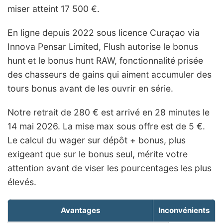
miser atteint 17 500 €.
En ligne depuis 2022 sous licence Curaçao via
Innova Pensar Limited, Flush autorise le bonus
hunt et le bonus hunt RAW, fonctionnalité prisée
des chasseurs de gains qui aiment accumuler des
tours bonus avant de les ouvrir en série.
Notre retrait de 280 € est arrivé en 28 minutes le
14 mai 2026. La mise max sous offre est de 5 €.
Le calcul du wager sur dépôt + bonus, plus
exigeant que sur le bonus seul, mérite votre
attention avant de viser les pourcentages les plus
élevés.
Avantages
Inconvénients