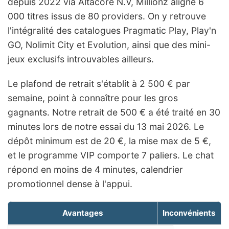
depuis 2022 via Altacore N.V, Millionz aligne 6
000 titres issus de 80 providers. On y retrouve
l'intégralité des catalogues Pragmatic Play, Play'n
GO, Nolimit City et Evolution, ainsi que des mini-
jeux exclusifs introuvables ailleurs.
Le plafond de retrait s'établit à 2 500 € par
semaine, point à connaître pour les gros
gagnants. Notre retrait de 500 € a été traité en 30
minutes lors de notre essai du 13 mai 2026. Le
dépôt minimum est de 20 €, la mise max de 5 €,
et le programme VIP comporte 7 paliers. Le chat
répond en moins de 4 minutes, calendrier
promotionnel dense à l'appui.
Avantages
Inconvénients