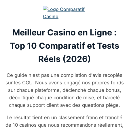
Meilleur Casino en Ligne :
Top 10 Comparatif et Tests
Réels (2026)
Ce guide n'est pas une compilation d'avis recopiés
sur les CGU. Nous avons engagé nos propres fonds
sur chaque plateforme, déclenché chaque bonus,
décortiqué chaque condition de mise, et harcelé
chaque support client avec des questions piège.
Le résultat tient en un classement franc et tranché
de 10 casinos que nous recommandons réellement,