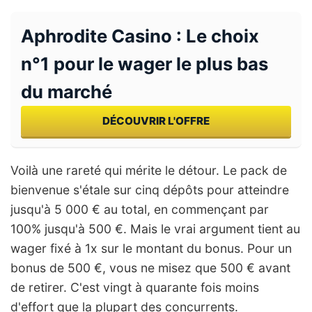
Aphrodite Casino : Le choix
n°1 pour le wager le plus bas
du marché
DÉCOUVRIR L'OFFRE
Voilà une rareté qui mérite le détour. Le pack de
bienvenue s'étale sur cinq dépôts pour atteindre
jusqu'à 5 000 € au total, en commençant par
100% jusqu'à 500 €. Mais le vrai argument tient au
wager fixé à 1x sur le montant du bonus. Pour un
bonus de 500 €, vous ne misez que 500 € avant
de retirer. C'est vingt à quarante fois moins
d'effort que la plupart des concurrents.