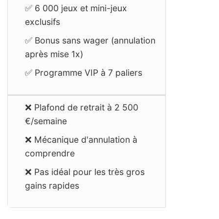
6 000 jeux et mini-jeux
exclusifs
Bonus sans wager (annulation
après mise 1x)
Programme VIP à 7 paliers
Plafond de retrait à 2 500
€/semaine
Mécanique d'annulation à
comprendre
Pas idéal pour les très gros
gains rapides