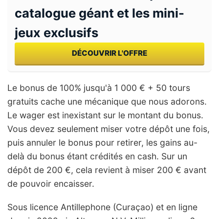
catalogue géant et les mini-
jeux exclusifs
DÉCOUVRIR L'OFFRE
Le bonus de 100% jusqu'à 1 000 € + 50 tours
gratuits cache une mécanique que nous adorons.
Le wager est inexistant sur le montant du bonus.
Vous devez seulement miser votre dépôt une fois,
puis annuler le bonus pour retirer, les gains au-
delà du bonus étant crédités en cash. Sur un
dépôt de 200 €, cela revient à miser 200 € avant
de pouvoir encaisser.
Sous licence Antillephone (Curaçao) et en ligne