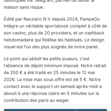
débloquée via Telegram, permet de tester la
maison sans risque.
Édité par Raozairo N.V depuis 2024, PampaGo
intègre un véritable sportsbook complet à côté de
son casino, plus de 20 providers, et un cashback
hebdomadaire qui fidélise les habitués. Le design
visuel est l'un des plus soignés de notre panel.
Le point qui séduit les petits joueurs, c'est
l'absence de dépôt minimum imposé. Notre retrait
de 250 € a été traité en 25 minutes le 12 mai
2026. La mise max sous offre est de 5 €. Notre
contact avec le support un samedi après-midi a
abouti à une réponse claire en 5 minutes sur la
contribution des paris au wager.