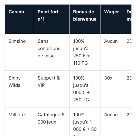
Casino
Point fort
Bonus de
Wager
Dép
n°1
bienvenue
min
Simsino
Sans
100%
Aucun
20 
conditions
jusqu'à
de mise
250 € +
110 TG
Shiny
Support &
100%
30x
20 
Wilds
VIP
jusqu'à 1
000 € +
250 TG
Millionz
Catalogue 6
100%
Aucun
20 
000 jeux
jusqu'à 1
000 € + 50