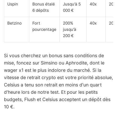
Uspin
Bonus étalé
Jusqu'à 5
40x
20 
6 dépôts
000 €
Betzino
Fort
200%
40x
20 
pourcentage
jusqu'à
200 €
Si vous cherchez un bonus sans conditions de
mise, foncez sur Simsino ou Aphrodite, dont le
wager x1 est le plus indolore du marché. Si la
vitesse de retrait crypto est votre priorité absolue,
Celsius a tenu son retrait en moins d'un quart
d'heure lors de notre test. Et pour les petits
budgets, Flush et Celsius acceptent un dépôt dès
10 €.