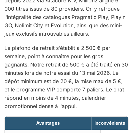
depuis 2022 via Altacore N.V, Millionz aligne 6
000 titres issus de 80 providers. On y retrouve
l'intégralité des catalogues Pragmatic Play, Play'n
GO, Nolimit City et Evolution, ainsi que des mini-
jeux exclusifs introuvables ailleurs.
Le plafond de retrait s'établit à 2 500 € par
semaine, point à connaître pour les gros
gagnants. Notre retrait de 500 € a été traité en 30
minutes lors de notre essai du 13 mai 2026. Le
dépôt minimum est de 20 €, la mise max de 5 €,
et le programme VIP comporte 7 paliers. Le chat
répond en moins de 4 minutes, calendrier
promotionnel dense à l'appui.
Avantages
Inconvénients