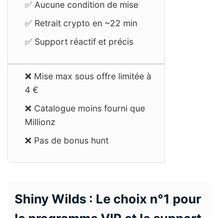
Aucune condition de mise
Retrait crypto en ~22 min
Support réactif et précis
Mise max sous offre limitée à
4 €
Catalogue moins fourni que
Millionz
Pas de bonus hunt
Shiny Wilds : Le choix n°1 pour