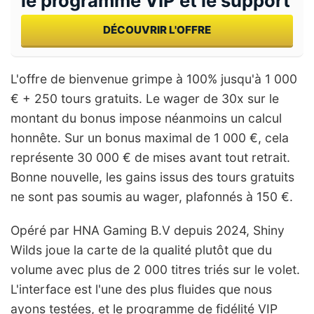
le programme VIP et le support
DÉCOUVRIR L'OFFRE
L'offre de bienvenue grimpe à 100% jusqu'à 1 000
€ + 250 tours gratuits. Le wager de 30x sur le
montant du bonus impose néanmoins un calcul
honnête. Sur un bonus maximal de 1 000 €, cela
représente 30 000 € de mises avant tout retrait.
Bonne nouvelle, les gains issus des tours gratuits
ne sont pas soumis au wager, plafonnés à 150 €.
Opéré par HNA Gaming B.V depuis 2024, Shiny
Wilds joue la carte de la qualité plutôt que du
volume avec plus de 2 000 titres triés sur le volet.
L'interface est l'une des plus fluides que nous
ayons testées, et le programme de fidélité VIP