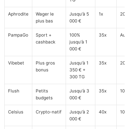
Aphrodite
Wager le
Jusqu'à 5
1x
20 
plus bas
000 €
PampaGo
Sport +
100%
35x
Auc
cashback
jusqu'à 1
000 €
Vibebet
Plus gros
Jusqu'à 1
35x
20 
bonus
350 € +
300 TG
Flush
Petits
Jusqu'à 3
35x
10 €
budgets
000 €
Celsius
Crypto-natif
Jusqu'à 2
40x
10 €
000 €