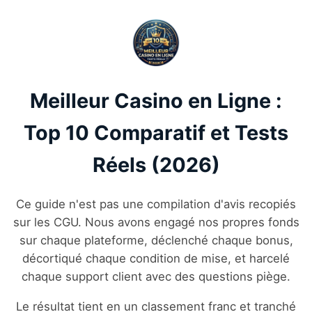
Meilleur Casino en Ligne :
Top 10 Comparatif et Tests
Réels (2026)
Ce guide n'est pas une compilation d'avis recopiés
sur les CGU. Nous avons engagé nos propres fonds
sur chaque plateforme, déclenché chaque bonus,
décortiqué chaque condition de mise, et harcelé
chaque support client avec des questions piège.
Le résultat tient en un classement franc et tranché