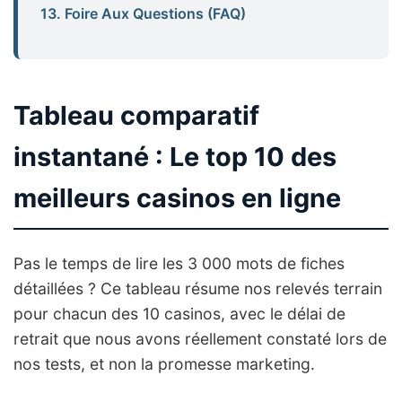
13. Foire Aux Questions (FAQ)
Tableau comparatif
instantané : Le top 10 des
meilleurs casinos en ligne
Pas le temps de lire les 3 000 mots de fiches
détaillées ? Ce tableau résume nos relevés terrain
pour chacun des 10 casinos, avec le délai de
retrait que nous avons réellement constaté lors de
nos tests, et non la promesse marketing.