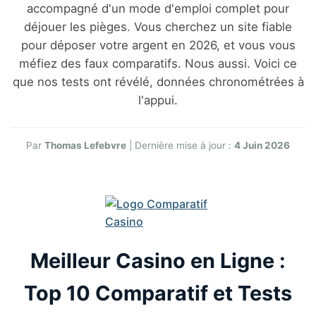
accompagné d'un mode d'emploi complet pour
déjouer les pièges. Vous cherchez un site fiable
pour déposer votre argent en 2026, et vous vous
méfiez des faux comparatifs. Nous aussi. Voici ce
que nos tests ont révélé, données chronométrées à
l'appui.
Par
Thomas Lefebvre
|
Dernière mise à jour :
4 Juin 2026