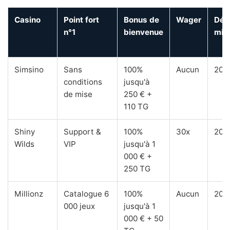
Casino
Point fort
Bonus de
Wager
Dép
n°1
bienvenue
min
Simsino
Sans
100%
Aucun
20 
conditions
jusqu'à
de mise
250 € +
110 TG
Shiny
Support &
100%
30x
20 
Wilds
VIP
jusqu'à 1
000 € +
250 TG
Millionz
Catalogue 6
100%
Aucun
20 
000 jeux
jusqu'à 1
000 € + 50