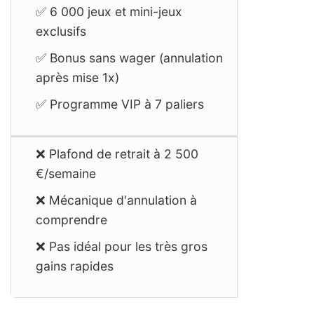
6 000 jeux et mini-jeux
exclusifs
Bonus sans wager (annulation
après mise 1x)
Programme VIP à 7 paliers
Plafond de retrait à 2 500
€/semaine
Mécanique d'annulation à
comprendre
Pas idéal pour les très gros
gains rapides