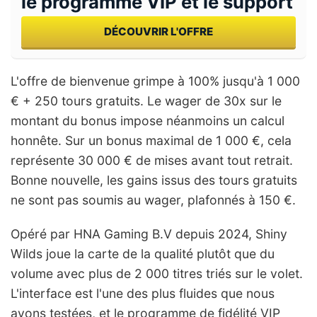
le programme VIP et le support
DÉCOUVRIR L'OFFRE
L'offre de bienvenue grimpe à 100% jusqu'à 1 000
€ + 250 tours gratuits. Le wager de 30x sur le
montant du bonus impose néanmoins un calcul
honnête. Sur un bonus maximal de 1 000 €, cela
représente 30 000 € de mises avant tout retrait.
Bonne nouvelle, les gains issus des tours gratuits
ne sont pas soumis au wager, plafonnés à 150 €.
Opéré par HNA Gaming B.V depuis 2024, Shiny
Wilds joue la carte de la qualité plutôt que du
volume avec plus de 2 000 titres triés sur le volet.
L'interface est l'une des plus fluides que nous
ayons testées, et le programme de fidélité VIP