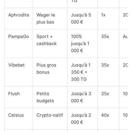
TG
Aphrodite
Wager le
Jusqu'à 5
1x
20 
plus bas
000 €
PampaGo
Sport +
100%
35x
Auc
cashback
jusqu'à 1
000 €
Vibebet
Plus gros
Jusqu'à 1
35x
20 
bonus
350 € +
300 TG
Flush
Petits
Jusqu'à 3
35x
10 €
budgets
000 €
Celsius
Crypto-natif
Jusqu'à 2
40x
10 €
000 €