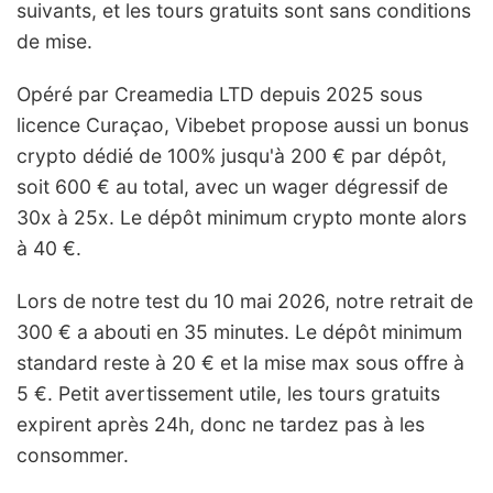
suivants, et les tours gratuits sont sans conditions
de mise.
Opéré par Creamedia LTD depuis 2025 sous
licence Curaçao, Vibebet propose aussi un bonus
crypto dédié de 100% jusqu'à 200 € par dépôt,
soit 600 € au total, avec un wager dégressif de
30x à 25x. Le dépôt minimum crypto monte alors
à 40 €.
Lors de notre test du 10 mai 2026, notre retrait de
300 € a abouti en 35 minutes. Le dépôt minimum
standard reste à 20 € et la mise max sous offre à
5 €. Petit avertissement utile, les tours gratuits
expirent après 24h, donc ne tardez pas à les
consommer.