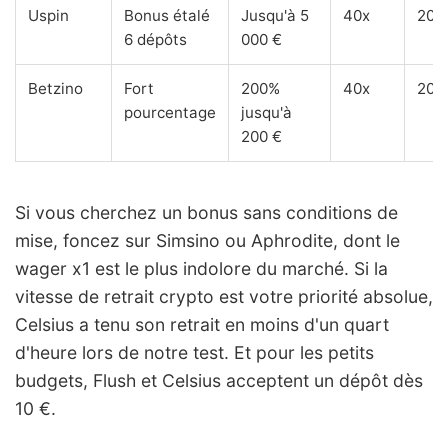
Uspin
Bonus étalé
Jusqu'à 5
40x
20 
6 dépôts
000 €
Betzino
Fort
200%
40x
20 
pourcentage
jusqu'à
200 €
Si vous cherchez un bonus sans conditions de
mise, foncez sur Simsino ou Aphrodite, dont le
wager x1 est le plus indolore du marché. Si la
vitesse de retrait crypto est votre priorité absolue,
Celsius a tenu son retrait en moins d'un quart
d'heure lors de notre test. Et pour les petits
budgets, Flush et Celsius acceptent un dépôt dès
10 €.