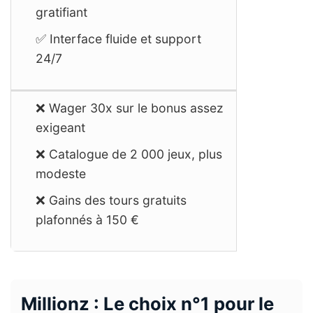
gratifiant
Interface fluide et support
24/7
Wager 30x sur le bonus assez
exigeant
Catalogue de 2 000 jeux, plus
modeste
Gains des tours gratuits
plafonnés à 150 €
Millionz : Le choix n°1 pour le