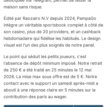
débloquée via Telegram, permet de tester la
maison sans risque.
Édité par Raozairo N.V depuis 2024, PampaGo
intègre un véritable sportsbook complet à côté de
son casino, plus de 20 providers, et un cashback
hebdomadaire qui fidélise les habitués. Le design
visuel est l'un des plus soignés de notre panel.
Le point qui séduit les petits joueurs, c'est
l'absence de dépôt minimum imposé. Notre retrait
de 250 € a été traité en 25 minutes le 12 mai
2026. La mise max sous offre est de 5 €. Notre
contact avec le support un samedi après-midi a
abouti à une réponse claire en 5 minutes sur la
contribution des paris au wager.