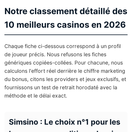
Notre classement détaillé des
10 meilleurs casinos en 2026
Chaque fiche ci-dessous correspond à un profil
de joueur précis. Nous refusons les fiches
génériques copiées-collées. Pour chacune, nous
calculons l'effort réel derrière le chiffre marketing
du bonus, citons les providers et jeux exclusifs, et
fournissons un test de retrait horodaté avec la
méthode et le délai exact.
Simsino : Le choix n°1 pour les