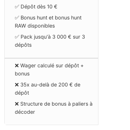
Dépôt dès 10 €
Bonus hunt et bonus hunt
RAW disponibles
Pack jusqu'à 3 000 € sur 3
dépôts
Wager calculé sur dépôt +
bonus
35x au-delà de 200 € de
dépôt
Structure de bonus à paliers à
décoder