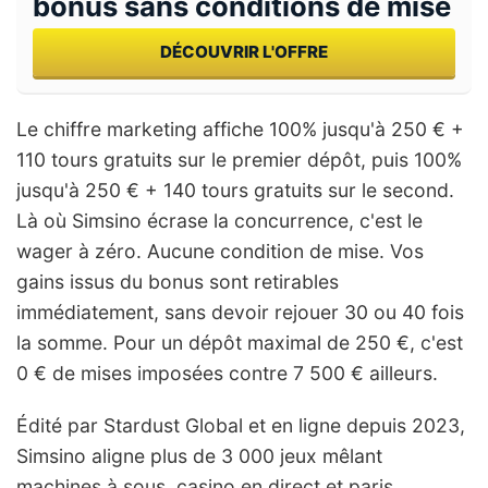
bonus sans conditions de mise
DÉCOUVRIR L'OFFRE
Le chiffre marketing affiche 100% jusqu'à 250 € +
110 tours gratuits sur le premier dépôt, puis 100%
jusqu'à 250 € + 140 tours gratuits sur le second.
Là où Simsino écrase la concurrence, c'est le
wager à zéro. Aucune condition de mise. Vos
gains issus du bonus sont retirables
immédiatement, sans devoir rejouer 30 ou 40 fois
la somme. Pour un dépôt maximal de 250 €, c'est
0 € de mises imposées contre 7 500 € ailleurs.
Édité par Stardust Global et en ligne depuis 2023,
Simsino aligne plus de 3 000 jeux mêlant
machines à sous, casino en direct et paris