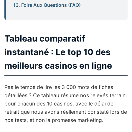
13. Foire Aux Questions (FAQ)
Tableau comparatif
instantané : Le top 10 des
meilleurs casinos en ligne
Pas le temps de lire les 3 000 mots de fiches
détaillées ? Ce tableau résume nos relevés terrain
pour chacun des 10 casinos, avec le délai de
retrait que nous avons réellement constaté lors de
nos tests, et non la promesse marketing.