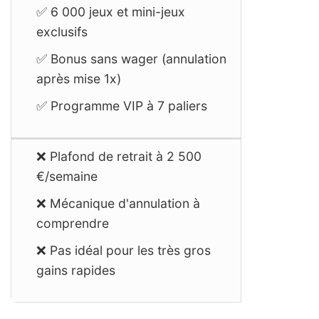
6 000 jeux et mini-jeux
exclusifs
Bonus sans wager (annulation
après mise 1x)
Programme VIP à 7 paliers
Plafond de retrait à 2 500
€/semaine
Mécanique d'annulation à
comprendre
Pas idéal pour les très gros
gains rapides