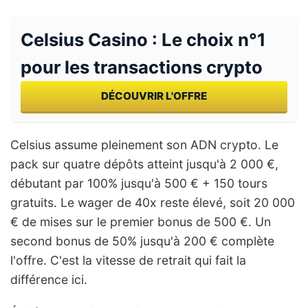
Celsius Casino : Le choix n°1
pour les transactions crypto
DÉCOUVRIR L'OFFRE
Celsius assume pleinement son ADN crypto. Le
pack sur quatre dépôts atteint jusqu'à 2 000 €,
débutant par 100% jusqu'à 500 € + 150 tours
gratuits. Le wager de 40x reste élevé, soit 20 000
€ de mises sur le premier bonus de 500 €. Un
second bonus de 50% jusqu'à 200 € complète
l'offre. C'est la vitesse de retrait qui fait la
différence ici.