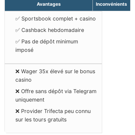
Avantages
Inconvénients
Sportsbook complet + casino
Cashback hebdomadaire
Pas de dépôt minimum
imposé
Wager 35x élevé sur le bonus
casino
Offre sans dépôt via Telegram
uniquement
Provider Trifecta peu connu
sur les tours gratuits