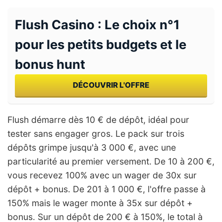
Flush Casino : Le choix n°1
pour les petits budgets et le
bonus hunt
DÉCOUVRIR L'OFFRE
Flush démarre dès 10 € de dépôt, idéal pour
tester sans engager gros. Le pack sur trois
dépôts grimpe jusqu'à 3 000 €, avec une
particularité au premier versement. De 10 à 200 €,
vous recevez 100% avec un wager de 30x sur
dépôt + bonus. De 201 à 1 000 €, l'offre passe à
150% mais le wager monte à 35x sur dépôt +
bonus. Sur un dépôt de 200 € à 150%, le total à