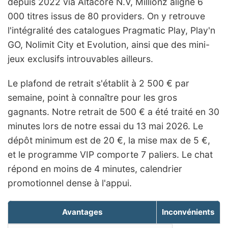
depuis 2022 via Altacore N.V, Millionz aligne 6
000 titres issus de 80 providers. On y retrouve
l'intégralité des catalogues Pragmatic Play, Play'n
GO, Nolimit City et Evolution, ainsi que des mini-
jeux exclusifs introuvables ailleurs.
Le plafond de retrait s'établit à 2 500 € par
semaine, point à connaître pour les gros
gagnants. Notre retrait de 500 € a été traité en 30
minutes lors de notre essai du 13 mai 2026. Le
dépôt minimum est de 20 €, la mise max de 5 €,
et le programme VIP comporte 7 paliers. Le chat
répond en moins de 4 minutes, calendrier
promotionnel dense à l'appui.
Avantages
Inconvénients