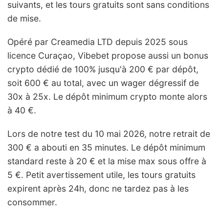
suivants, et les tours gratuits sont sans conditions
de mise.
Opéré par Creamedia LTD depuis 2025 sous
licence Curaçao, Vibebet propose aussi un bonus
crypto dédié de 100% jusqu'à 200 € par dépôt,
soit 600 € au total, avec un wager dégressif de
30x à 25x. Le dépôt minimum crypto monte alors
à 40 €.
Lors de notre test du 10 mai 2026, notre retrait de
300 € a abouti en 35 minutes. Le dépôt minimum
standard reste à 20 € et la mise max sous offre à
5 €. Petit avertissement utile, les tours gratuits
expirent après 24h, donc ne tardez pas à les
consommer.