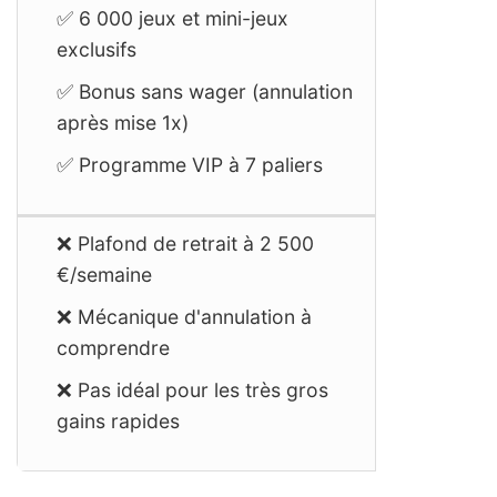
6 000 jeux et mini-jeux
exclusifs
Bonus sans wager (annulation
après mise 1x)
Programme VIP à 7 paliers
Plafond de retrait à 2 500
€/semaine
Mécanique d'annulation à
comprendre
Pas idéal pour les très gros
gains rapides