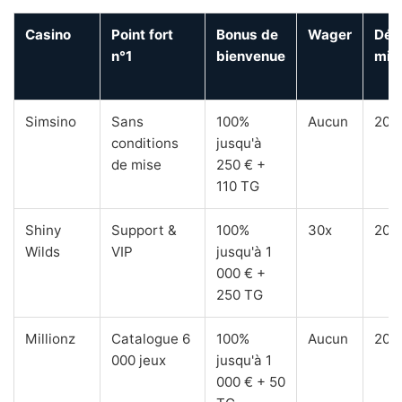
Casino
Point fort
Bonus de
Wager
Dép
n°1
bienvenue
min
Simsino
Sans
100%
Aucun
20 
conditions
jusqu'à
de mise
250 € +
110 TG
Shiny
Support &
100%
30x
20 
Wilds
VIP
jusqu'à 1
000 € +
250 TG
Millionz
Catalogue 6
100%
Aucun
20 
000 jeux
jusqu'à 1
000 € + 50