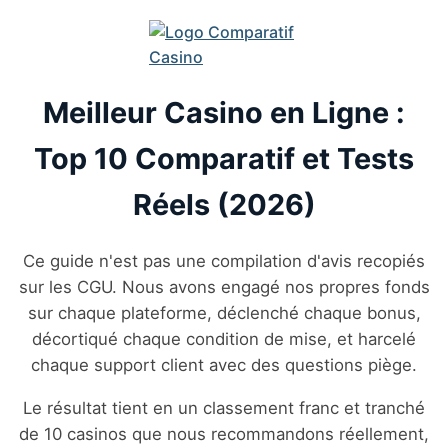
Meilleur Casino en Ligne :
Top 10 Comparatif et Tests
Réels (2026)
Ce guide n'est pas une compilation d'avis recopiés
sur les CGU. Nous avons engagé nos propres fonds
sur chaque plateforme, déclenché chaque bonus,
décortiqué chaque condition de mise, et harcelé
chaque support client avec des questions piège.
Le résultat tient en un classement franc et tranché
de 10 casinos que nous recommandons réellement,