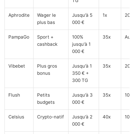
TG
Aphrodite
Wager le
Jusqu'à 5
1x
20 
plus bas
000 €
PampaGo
Sport +
100%
35x
Auc
cashback
jusqu'à 1
000 €
Vibebet
Plus gros
Jusqu'à 1
35x
20 
bonus
350 € +
300 TG
Flush
Petits
Jusqu'à 3
35x
10 €
budgets
000 €
Celsius
Crypto-natif
Jusqu'à 2
40x
10 €
000 €