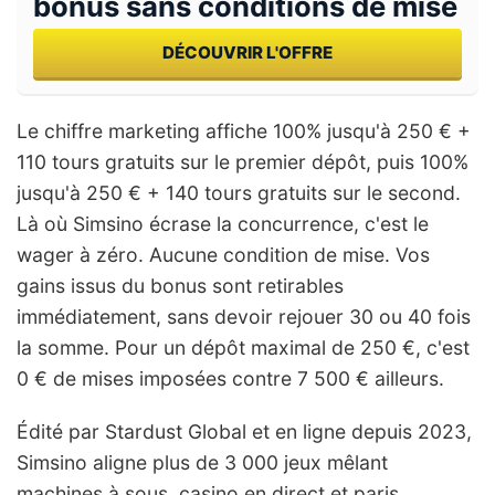
bonus sans conditions de mise
DÉCOUVRIR L'OFFRE
Le chiffre marketing affiche 100% jusqu'à 250 € +
110 tours gratuits sur le premier dépôt, puis 100%
jusqu'à 250 € + 140 tours gratuits sur le second.
Là où Simsino écrase la concurrence, c'est le
wager à zéro. Aucune condition de mise. Vos
gains issus du bonus sont retirables
immédiatement, sans devoir rejouer 30 ou 40 fois
la somme. Pour un dépôt maximal de 250 €, c'est
0 € de mises imposées contre 7 500 € ailleurs.
Édité par Stardust Global et en ligne depuis 2023,
Simsino aligne plus de 3 000 jeux mêlant
machines à sous, casino en direct et paris