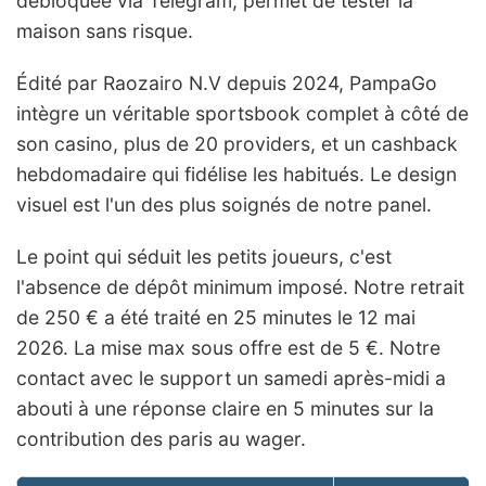
débloquée via Telegram, permet de tester la
maison sans risque.
Édité par Raozairo N.V depuis 2024, PampaGo
intègre un véritable sportsbook complet à côté de
son casino, plus de 20 providers, et un cashback
hebdomadaire qui fidélise les habitués. Le design
visuel est l'un des plus soignés de notre panel.
Le point qui séduit les petits joueurs, c'est
l'absence de dépôt minimum imposé. Notre retrait
de 250 € a été traité en 25 minutes le 12 mai
2026. La mise max sous offre est de 5 €. Notre
contact avec le support un samedi après-midi a
abouti à une réponse claire en 5 minutes sur la
contribution des paris au wager.