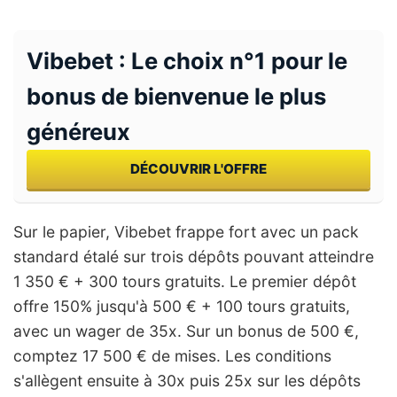
Vibebet : Le choix n°1 pour le
bonus de bienvenue le plus
généreux
DÉCOUVRIR L'OFFRE
Sur le papier, Vibebet frappe fort avec un pack
standard étalé sur trois dépôts pouvant atteindre
1 350 € + 300 tours gratuits. Le premier dépôt
offre 150% jusqu'à 500 € + 100 tours gratuits,
avec un wager de 35x. Sur un bonus de 500 €,
comptez 17 500 € de mises. Les conditions
s'allègent ensuite à 30x puis 25x sur les dépôts