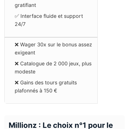
gratifiant
Interface fluide et support
24/7
Wager 30x sur le bonus assez
exigeant
Catalogue de 2 000 jeux, plus
modeste
Gains des tours gratuits
plafonnés à 150 €
Millionz : Le choix n°1 pour le