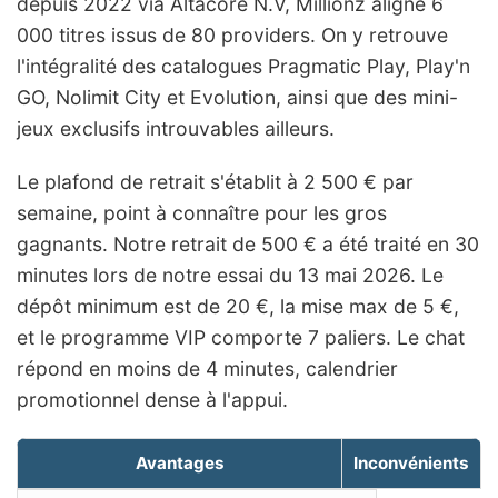
depuis 2022 via Altacore N.V, Millionz aligne 6
000 titres issus de 80 providers. On y retrouve
l'intégralité des catalogues Pragmatic Play, Play'n
GO, Nolimit City et Evolution, ainsi que des mini-
jeux exclusifs introuvables ailleurs.
Le plafond de retrait s'établit à 2 500 € par
semaine, point à connaître pour les gros
gagnants. Notre retrait de 500 € a été traité en 30
minutes lors de notre essai du 13 mai 2026. Le
dépôt minimum est de 20 €, la mise max de 5 €,
et le programme VIP comporte 7 paliers. Le chat
répond en moins de 4 minutes, calendrier
promotionnel dense à l'appui.
Avantages
Inconvénients