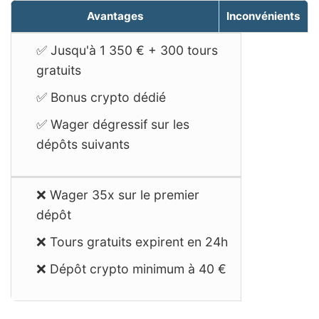
Avantages
Inconvénients
Jusqu'à 1 350 € + 300 tours
gratuits
Bonus crypto dédié
Wager dégressif sur les
dépôts suivants
Wager 35x sur le premier
dépôt
Tours gratuits expirent en 24h
Dépôt crypto minimum à 40 €