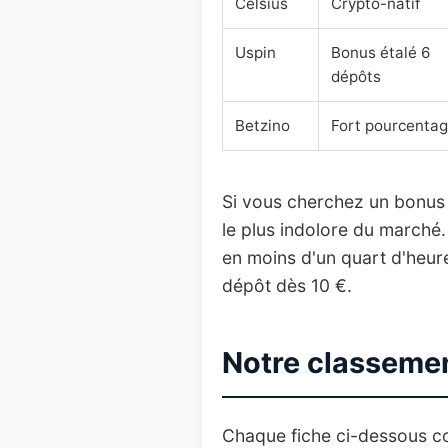
Celsius
Crypto-natif
Uspin
Bonus étalé 6
dépôts
Betzino
Fort pourcenta
Si vous cherchez un bonus 
le plus indolore du marché. 
en moins d'un quart d'heure
dépôt dès 10 €.
Notre classemen
Chaque fiche ci-dessous co