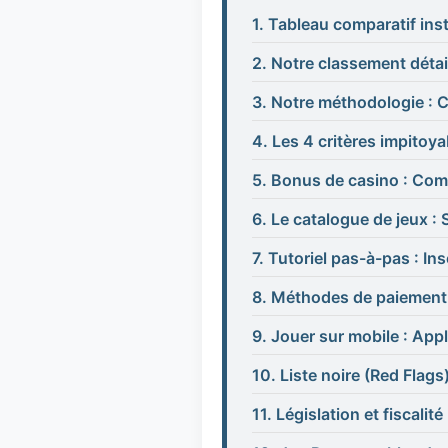
1. Tableau comparatif ins
2. Notre classement détai
3. Notre méthodologie : 
4. Les 4 critères impitoya
5. Bonus de casino : Com
6. Le catalogue de jeux :
7. Tutoriel pas-à-pas : In
8. Méthodes de paiement 
9. Jouer sur mobile : Appl
10. Liste noire (Red Flag
11. Législation et fiscali