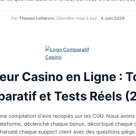
Par
Thomas Lefebvre
|
Dernière mise à jour :
4 Juin 2026