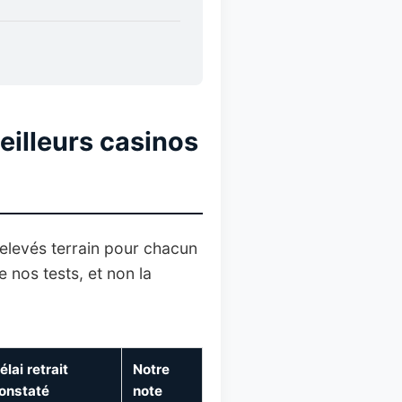
eilleurs casinos
relevés terrain pour chacun
 nos tests, et non la
élai retrait
Notre
onstaté
note