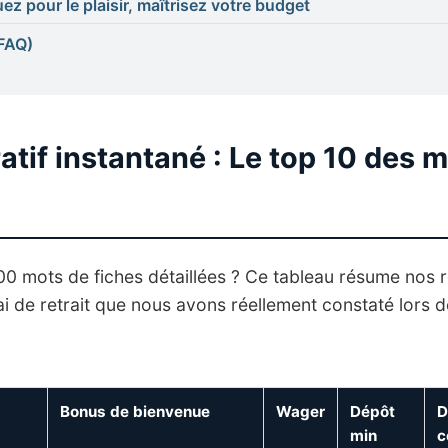
ez pour le plaisir, maîtrisez votre budget
(FAQ)
tif instantané : Le top 10 des m
000 mots de fiches détaillées ? Ce tableau résume nos 
ai de retrait que nous avons réellement constaté lors de
Bonus de bienvenue
Wager
Dépôt
D
min
c