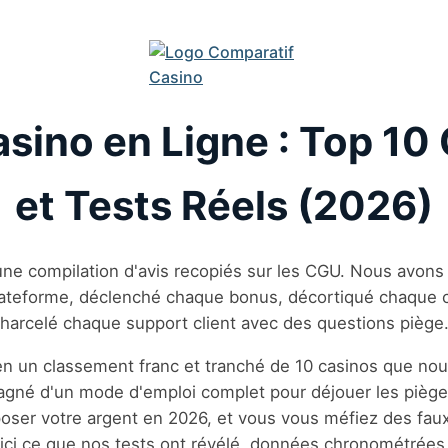
asino en Ligne : Top 10
et Tests Réels (2026)
une compilation d'avis recopiés sur les CGU. Nous avon
ateforme, déclenché chaque bonus, décortiqué chaque c
harcelé chaque support client avec des questions piège
t en un classement franc et tranché de 10 casinos que 
gné d'un mode d'emploi complet pour déjouer les pièg
époser votre argent en 2026, et vous vous méfiez des fau
oici ce que nos tests ont révélé, données chronométrées à