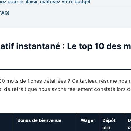
ez pour le plaisir, maîtrisez votre budget
(FAQ)
tif instantané : Le top 10 des m
000 mots de fiches détaillées ? Ce tableau résume nos 
ai de retrait que nous avons réellement constaté lors de
Bonus de bienvenue
Wager
Dépôt
D
min
c