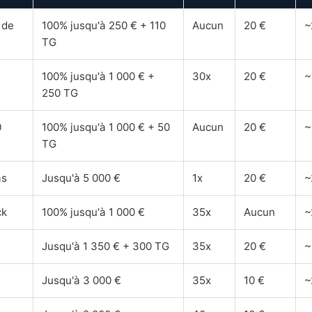
 de
100% jusqu'à 250 € + 110
Aucun
20 €
~
TG
100% jusqu'à 1 000 € +
30x
20 €
~
250 TG
0
100% jusqu'à 1 000 € + 50
Aucun
20 €
~
TG
as
Jusqu'à 5 000 €
1x
20 €
~
ck
100% jusqu'à 1 000 €
35x
Aucun
~
Jusqu'à 1 350 € + 300 TG
35x
20 €
~
Jusqu'à 3 000 €
35x
10 €
~