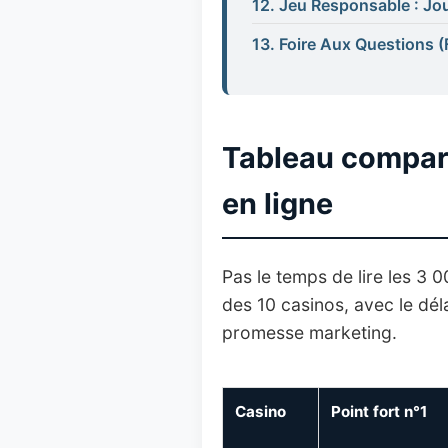
12. Jeu Responsable : Jou
13. Foire Aux Questions 
Tableau compara
en ligne
Pas le temps de lire les 3 
des 10 casinos, avec le dél
promesse marketing.
Casino
Point fort n°1