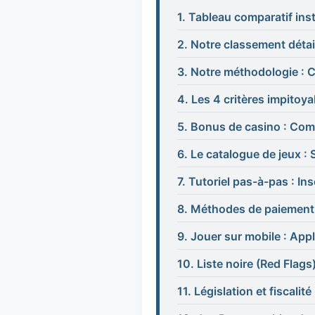
1. Tableau comparatif ins
2. Notre classement détai
3. Notre méthodologie : 
4. Les 4 critères impitoya
5. Bonus de casino : Com
6. Le catalogue de jeux :
7. Tutoriel pas-à-pas : In
8. Méthodes de paiement 
9. Jouer sur mobile : Appl
10. Liste noire (Red Flag
11. Législation et fiscali