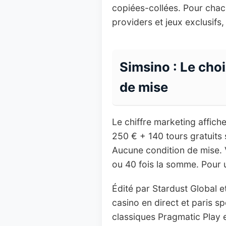
copiées-collées. Pour chacu
providers et jeux exclusifs,
Simsino : Le cho
de mise
Le chiffre marketing affich
250 € + 140 tours gratuits 
Aucune condition de mise. 
ou 40 fois la somme. Pour 
Édité par Stardust Global e
casino en direct et paris sp
classiques Pragmatic Play e