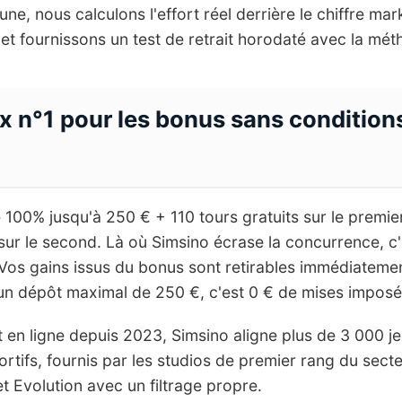
ne, nous calculons l'effort réel derrière le chiffre mar
 et fournissons un test de retrait horodaté avec la méth
ix n°1 pour les bonus sans condition
e 100% jusqu'à 250 € + 110 tours gratuits sur le premi
sur le second. Là où Simsino écrase la concurrence, c'
Vos gains issus du bonus sont retirables immédiatemen
un dépôt maximal de 250 €, c'est 0 € de mises imposée
t en ligne depuis 2023, Simsino aligne plus de 3 000 
ortifs, fournis par les studios de premier rang du sect
t Evolution avec un filtrage propre.