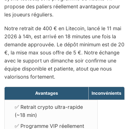
propose des paliers réellement avantageux pour
les joueurs réguliers.
Notre retrait de 400 € en Litecoin, lancé le 11 mai
2026 à 14h, est arrivé en 18 minutes une fois la
demande approuvée. Le dépôt minimum est de 20
€, la mise max sous offre de 5 €. Notre échange
avec le support un dimanche soir confirme une
équipe disponible et patiente, atout que nous
valorisons fortement.
Avantages
Inconvénients
Retrait crypto ultra-rapide
(~18 min)
Programme VIP réellement