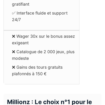
gratifiant
Interface fluide et support
24/7
Wager 30x sur le bonus assez
exigeant
Catalogue de 2 000 jeux, plus
modeste
Gains des tours gratuits
plafonnés à 150 €
Millionz : Le choix n°1 pour le