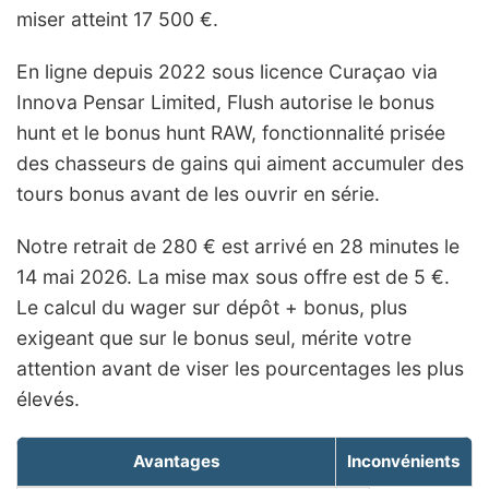
miser atteint 17 500 €.
En ligne depuis 2022 sous licence Curaçao via
Innova Pensar Limited, Flush autorise le bonus
hunt et le bonus hunt RAW, fonctionnalité prisée
des chasseurs de gains qui aiment accumuler des
tours bonus avant de les ouvrir en série.
Notre retrait de 280 € est arrivé en 28 minutes le
14 mai 2026. La mise max sous offre est de 5 €.
Le calcul du wager sur dépôt + bonus, plus
exigeant que sur le bonus seul, mérite votre
attention avant de viser les pourcentages les plus
élevés.
Avantages
Inconvénients