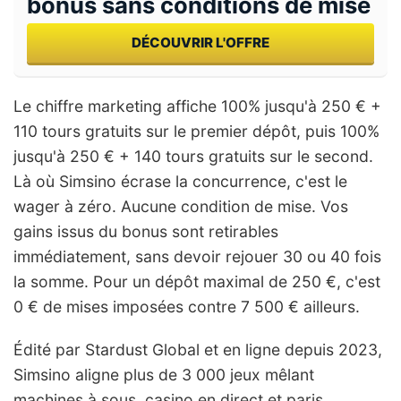
bonus sans conditions de mise
DÉCOUVRIR L'OFFRE
Le chiffre marketing affiche 100% jusqu'à 250 € +
110 tours gratuits sur le premier dépôt, puis 100%
jusqu'à 250 € + 140 tours gratuits sur le second.
Là où Simsino écrase la concurrence, c'est le
wager à zéro. Aucune condition de mise. Vos
gains issus du bonus sont retirables
immédiatement, sans devoir rejouer 30 ou 40 fois
la somme. Pour un dépôt maximal de 250 €, c'est
0 € de mises imposées contre 7 500 € ailleurs.
Édité par Stardust Global et en ligne depuis 2023,
Simsino aligne plus de 3 000 jeux mêlant
machines à sous, casino en direct et paris