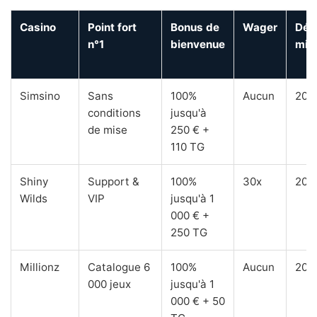
Casino
Point fort
Bonus de
Wager
Dép
n°1
bienvenue
min
Simsino
Sans
100%
Aucun
20 
conditions
jusqu'à
de mise
250 € +
110 TG
Shiny
Support &
100%
30x
20 
Wilds
VIP
jusqu'à 1
000 € +
250 TG
Millionz
Catalogue 6
100%
Aucun
20 
000 jeux
jusqu'à 1
000 € + 50