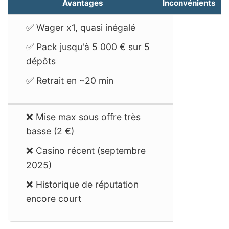
Avantages
Inconvénients
Wager x1, quasi inégalé
Pack jusqu'à 5 000 € sur 5
dépôts
Retrait en ~20 min
Mise max sous offre très
basse (2 €)
Casino récent (septembre
2025)
Historique de réputation
encore court