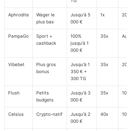
TG
Aphrodite
Wager le
Jusqu'à 5
1x
20 
plus bas
000 €
PampaGo
Sport +
100%
35x
Auc
cashback
jusqu'à 1
000 €
Vibebet
Plus gros
Jusqu'à 1
35x
20 
bonus
350 € +
300 TG
Flush
Petits
Jusqu'à 3
35x
10 €
budgets
000 €
Celsius
Crypto-natif
Jusqu'à 2
40x
10 €
000 €