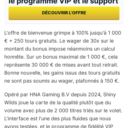
le programme VIP et le support
DÉCOUVRIR L'OFFRE
L'offre de bienvenue grimpe à 100% jusqu'à 1 000
€ + 250 tours gratuits. Le wager de 30x sur le
montant du bonus impose néanmoins un calcul
honnête. Sur un bonus maximal de 1 000 €, cela
représente 30 000 € de mises avant tout retrait.
Bonne nouvelle, les gains issus des tours gratuits
ne sont pas soumis au wager, plafonnés à 150 €.
Opéré par HNA Gaming B.V depuis 2024, Shiny
Wilds joue la carte de la qualité plutôt que du
volume avec plus de 2 000 titres triés sur le volet.
L'interface est l'une des plus fluides que nous
ayons testées, et le programme de fidélité VIP