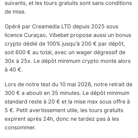
suivants, et les tours gratuits sont sans conditions
de mise.
Opéré par Creamedia LTD depuis 2025 sous
licence Curaçao, Vibebet propose aussi un bonus
crypto dédié de 100% jusqu'à 200 € par dépôt,
soit 600 € au total, avec un wager dégressif de
30x à 25x. Le dépôt minimum crypto monte alors
à 40 €.
Lors de notre test du 10 mai 2026, notre retrait de
300 € a abouti en 35 minutes. Le dépôt minimum
standard reste à 20 € et la mise max sous offre à
5 €. Petit avertissement utile, les tours gratuits
expirent après 24h, donc ne tardez pas à les
consommer.