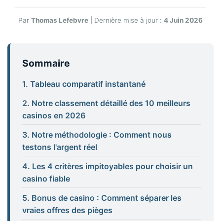
Sommaire
1. Tableau comparatif instantané
2. Notre classement détaillé des 10 meilleurs
casinos en 2026
3. Notre méthodologie : Comment nous
testons l'argent réel
4. Les 4 critères impitoyables pour choisir un
casino fiable
5. Bonus de casino : Comment séparer les
vraies offres des pièges