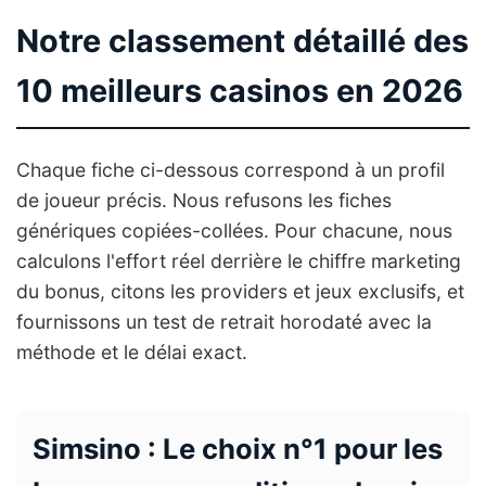
Notre classement détaillé des
10 meilleurs casinos en 2026
Chaque fiche ci-dessous correspond à un profil
de joueur précis. Nous refusons les fiches
génériques copiées-collées. Pour chacune, nous
calculons l'effort réel derrière le chiffre marketing
du bonus, citons les providers et jeux exclusifs, et
fournissons un test de retrait horodaté avec la
méthode et le délai exact.
Simsino : Le choix n°1 pour les