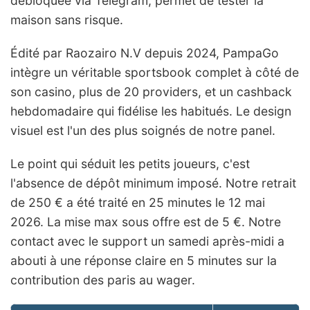
débloquée via Telegram, permet de tester la
maison sans risque.
Édité par Raozairo N.V depuis 2024, PampaGo
intègre un véritable sportsbook complet à côté de
son casino, plus de 20 providers, et un cashback
hebdomadaire qui fidélise les habitués. Le design
visuel est l'un des plus soignés de notre panel.
Le point qui séduit les petits joueurs, c'est
l'absence de dépôt minimum imposé. Notre retrait
de 250 € a été traité en 25 minutes le 12 mai
2026. La mise max sous offre est de 5 €. Notre
contact avec le support un samedi après-midi a
abouti à une réponse claire en 5 minutes sur la
contribution des paris au wager.