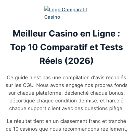
Meilleur Casino en Ligne :
Top 10 Comparatif et Tests
Réels (2026)
Ce guide n'est pas une compilation d'avis recopiés
sur les CGU. Nous avons engagé nos propres fonds
sur chaque plateforme, déclenché chaque bonus,
décortiqué chaque condition de mise, et harcelé
chaque support client avec des questions piège.
Le résultat tient en un classement franc et tranché
de 10 casinos que nous recommandons réellement,