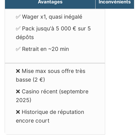
Avantages
Inconvénients
Wager x1, quasi inégalé
Pack jusqu'à 5 000 € sur 5
dépôts
Retrait en ~20 min
Mise max sous offre très
basse (2 €)
Casino récent (septembre
2025)
Historique de réputation
encore court