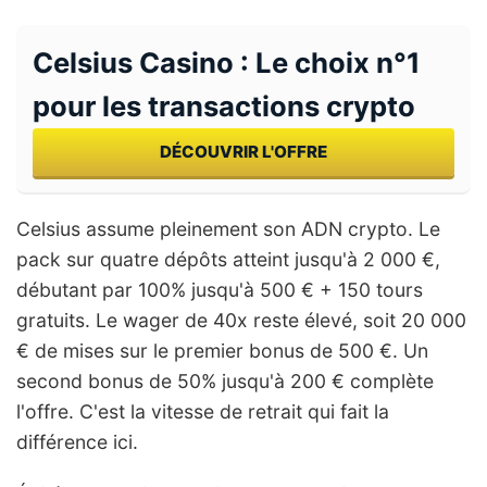
Celsius Casino : Le choix n°1
pour les transactions crypto
DÉCOUVRIR L'OFFRE
Celsius assume pleinement son ADN crypto. Le
pack sur quatre dépôts atteint jusqu'à 2 000 €,
débutant par 100% jusqu'à 500 € + 150 tours
gratuits. Le wager de 40x reste élevé, soit 20 000
€ de mises sur le premier bonus de 500 €. Un
second bonus de 50% jusqu'à 200 € complète
l'offre. C'est la vitesse de retrait qui fait la
différence ici.