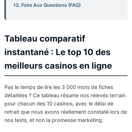
13. Foire Aux Questions (FAQ)
Tableau comparatif
instantané : Le top 10 des
meilleurs casinos en ligne
Pas le temps de lire les 3 000 mots de fiches
détaillées ? Ce tableau résume nos relevés terrain
pour chacun des 10 casinos, avec le délai de
retrait que nous avons réellement constaté lors de
nos tests, et non la promesse marketing.