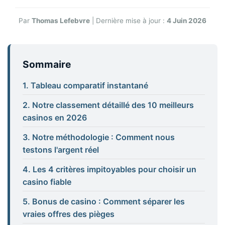
Sommaire
1. Tableau comparatif instantané
2. Notre classement détaillé des 10 meilleurs
casinos en 2026
3. Notre méthodologie : Comment nous
testons l'argent réel
4. Les 4 critères impitoyables pour choisir un
casino fiable
5. Bonus de casino : Comment séparer les
vraies offres des pièges