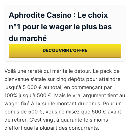
Aphrodite Casino : Le choix
n°1 pour le wager le plus bas
du marché
DÉCOUVRIR L'OFFRE
Voilà une rareté qui mérite le détour. Le pack de
bienvenue s'étale sur cinq dépôts pour atteindre
jusqu'à 5 000 € au total, en commençant par
100% jusqu'à 500 €. Mais le vrai argument tient au
wager fixé à 1x sur le montant du bonus. Pour un
bonus de 500 €, vous ne misez que 500 € avant
de retirer. C'est vingt à quarante fois moins
d'effort que la plupart des concurrents.