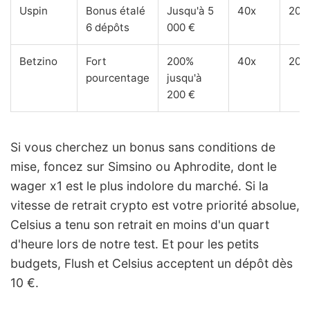
Uspin
Bonus étalé
Jusqu'à 5
40x
20 
6 dépôts
000 €
Betzino
Fort
200%
40x
20 
pourcentage
jusqu'à
200 €
Si vous cherchez un bonus sans conditions de
mise, foncez sur Simsino ou Aphrodite, dont le
wager x1 est le plus indolore du marché. Si la
vitesse de retrait crypto est votre priorité absolue,
Celsius a tenu son retrait en moins d'un quart
d'heure lors de notre test. Et pour les petits
budgets, Flush et Celsius acceptent un dépôt dès
10 €.