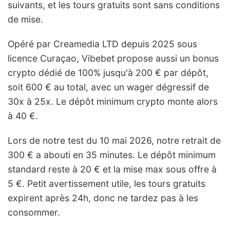
suivants, et les tours gratuits sont sans conditions
de mise.
Opéré par Creamedia LTD depuis 2025 sous
licence Curaçao, Vibebet propose aussi un bonus
crypto dédié de 100% jusqu'à 200 € par dépôt,
soit 600 € au total, avec un wager dégressif de
30x à 25x. Le dépôt minimum crypto monte alors
à 40 €.
Lors de notre test du 10 mai 2026, notre retrait de
300 € a abouti en 35 minutes. Le dépôt minimum
standard reste à 20 € et la mise max sous offre à
5 €. Petit avertissement utile, les tours gratuits
expirent après 24h, donc ne tardez pas à les
consommer.