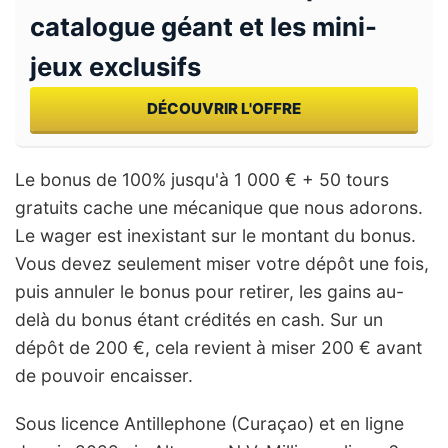
catalogue géant et les mini-
jeux exclusifs
DÉCOUVRIR L'OFFRE
Le bonus de 100% jusqu'à 1 000 € + 50 tours
gratuits cache une mécanique que nous adorons.
Le wager est inexistant sur le montant du bonus.
Vous devez seulement miser votre dépôt une fois,
puis annuler le bonus pour retirer, les gains au-
delà du bonus étant crédités en cash. Sur un
dépôt de 200 €, cela revient à miser 200 € avant
de pouvoir encaisser.
Sous licence Antillephone (Curaçao) et en ligne