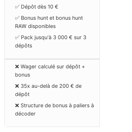
Dépôt dès 10 €
Bonus hunt et bonus hunt
RAW disponibles
Pack jusqu'à 3 000 € sur 3
dépôts
Wager calculé sur dépôt +
bonus
35x au-delà de 200 € de
dépôt
Structure de bonus à paliers à
décoder