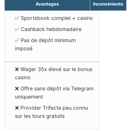
Avantages
Inconvénients
Sportsbook complet + casino
Cashback hebdomadaire
Pas de dépôt minimum
imposé
Wager 35x élevé sur le bonus
casino
Offre sans dépôt via Telegram
uniquement
Provider Trifecta peu connu
sur les tours gratuits