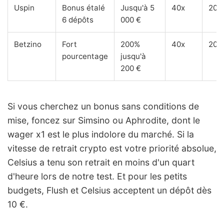
Uspin
Bonus étalé
Jusqu'à 5
40x
20 
6 dépôts
000 €
Betzino
Fort
200%
40x
20 
pourcentage
jusqu'à
200 €
Si vous cherchez un bonus sans conditions de
mise, foncez sur Simsino ou Aphrodite, dont le
wager x1 est le plus indolore du marché. Si la
vitesse de retrait crypto est votre priorité absolue,
Celsius a tenu son retrait en moins d'un quart
d'heure lors de notre test. Et pour les petits
budgets, Flush et Celsius acceptent un dépôt dès
10 €.