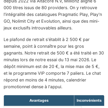
depuis 2022 via Altacore N.V, Millionz aligne 6
000 titres issus de 80 providers. On y retrouve
l'intégralité des catalogues Pragmatic Play, Play'n
GO, Nolimit City et Evolution, ainsi que des mini-
jeux exclusifs introuvables ailleurs.
Le plafond de retrait s'établit à 2 500 € par
semaine, point à connaître pour les gros
gagnants. Notre retrait de 500 € a été traité en 30
minutes lors de notre essai du 13 mai 2026. Le
dépôt minimum est de 20 €, la mise max de 5 €,
et le programme VIP comporte 7 paliers. Le chat
répond en moins de 4 minutes, calendrier
promotionnel dense à l'appui.
Avantages
Inconvénients