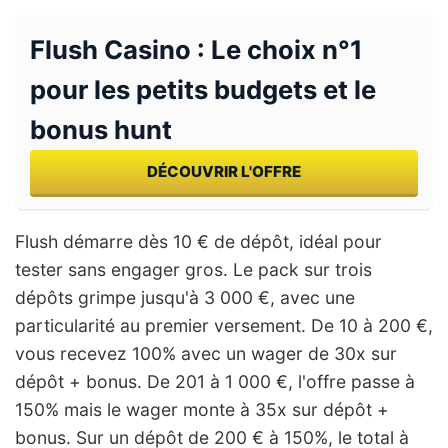
Flush Casino : Le choix n°1
pour les petits budgets et le
bonus hunt
DÉCOUVRIR L'OFFRE
Flush démarre dès 10 € de dépôt, idéal pour
tester sans engager gros. Le pack sur trois
dépôts grimpe jusqu'à 3 000 €, avec une
particularité au premier versement. De 10 à 200 €,
vous recevez 100% avec un wager de 30x sur
dépôt + bonus. De 201 à 1 000 €, l'offre passe à
150% mais le wager monte à 35x sur dépôt +
bonus. Sur un dépôt de 200 € à 150%, le total à