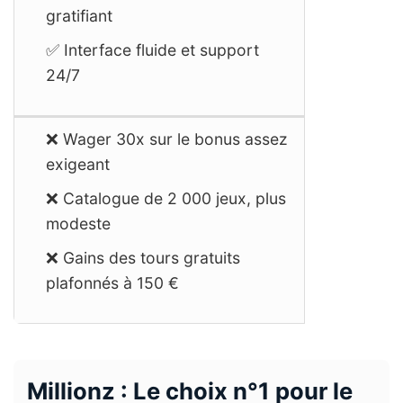
gratifiant
Interface fluide et support
24/7
Wager 30x sur le bonus assez
exigeant
Catalogue de 2 000 jeux, plus
modeste
Gains des tours gratuits
plafonnés à 150 €
Millionz : Le choix n°1 pour le