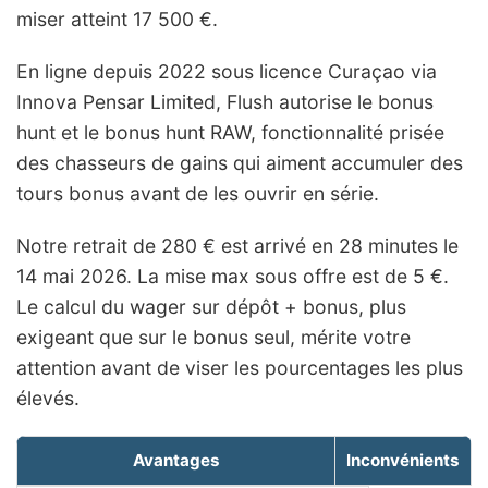
miser atteint 17 500 €.
En ligne depuis 2022 sous licence Curaçao via
Innova Pensar Limited, Flush autorise le bonus
hunt et le bonus hunt RAW, fonctionnalité prisée
des chasseurs de gains qui aiment accumuler des
tours bonus avant de les ouvrir en série.
Notre retrait de 280 € est arrivé en 28 minutes le
14 mai 2026. La mise max sous offre est de 5 €.
Le calcul du wager sur dépôt + bonus, plus
exigeant que sur le bonus seul, mérite votre
attention avant de viser les pourcentages les plus
élevés.
Avantages
Inconvénients