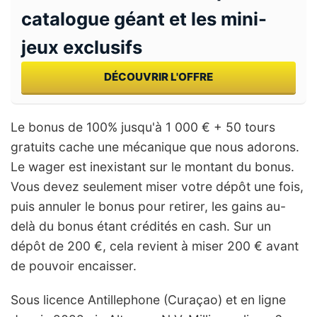
catalogue géant et les mini-
jeux exclusifs
DÉCOUVRIR L'OFFRE
Le bonus de 100% jusqu'à 1 000 € + 50 tours
gratuits cache une mécanique que nous adorons.
Le wager est inexistant sur le montant du bonus.
Vous devez seulement miser votre dépôt une fois,
puis annuler le bonus pour retirer, les gains au-
delà du bonus étant crédités en cash. Sur un
dépôt de 200 €, cela revient à miser 200 € avant
de pouvoir encaisser.
Sous licence Antillephone (Curaçao) et en ligne