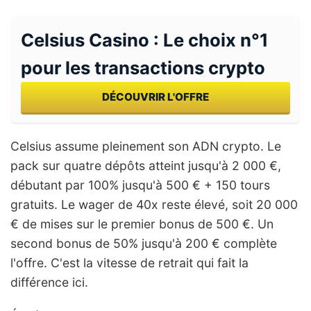
Celsius Casino : Le choix n°1
pour les transactions crypto
DÉCOUVRIR L'OFFRE
Celsius assume pleinement son ADN crypto. Le
pack sur quatre dépôts atteint jusqu'à 2 000 €,
débutant par 100% jusqu'à 500 € + 150 tours
gratuits. Le wager de 40x reste élevé, soit 20 000
€ de mises sur le premier bonus de 500 €. Un
second bonus de 50% jusqu'à 200 € complète
l'offre. C'est la vitesse de retrait qui fait la
différence ici.