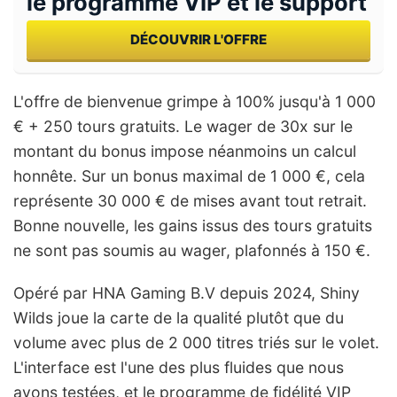
le programme VIP et le support
DÉCOUVRIR L'OFFRE
L'offre de bienvenue grimpe à 100% jusqu'à 1 000
€ + 250 tours gratuits. Le wager de 30x sur le
montant du bonus impose néanmoins un calcul
honnête. Sur un bonus maximal de 1 000 €, cela
représente 30 000 € de mises avant tout retrait.
Bonne nouvelle, les gains issus des tours gratuits
ne sont pas soumis au wager, plafonnés à 150 €.
Opéré par HNA Gaming B.V depuis 2024, Shiny
Wilds joue la carte de la qualité plutôt que du
volume avec plus de 2 000 titres triés sur le volet.
L'interface est l'une des plus fluides que nous
ayons testées, et le programme de fidélité VIP