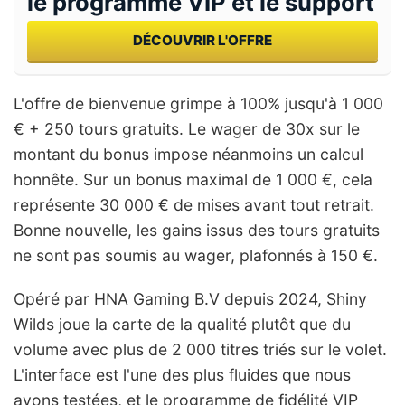
le programme VIP et le support
DÉCOUVRIR L'OFFRE
L'offre de bienvenue grimpe à 100% jusqu'à 1 000
€ + 250 tours gratuits. Le wager de 30x sur le
montant du bonus impose néanmoins un calcul
honnête. Sur un bonus maximal de 1 000 €, cela
représente 30 000 € de mises avant tout retrait.
Bonne nouvelle, les gains issus des tours gratuits
ne sont pas soumis au wager, plafonnés à 150 €.
Opéré par HNA Gaming B.V depuis 2024, Shiny
Wilds joue la carte de la qualité plutôt que du
volume avec plus de 2 000 titres triés sur le volet.
L'interface est l'une des plus fluides que nous
ayons testées, et le programme de fidélité VIP