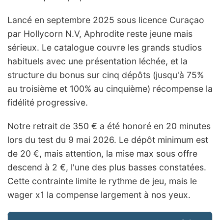
Lancé en septembre 2025 sous licence Curaçao
par Hollycorn N.V, Aphrodite reste jeune mais
sérieux. Le catalogue couvre les grands studios
habituels avec une présentation léchée, et la
structure du bonus sur cinq dépôts (jusqu'à 75%
au troisième et 100% au cinquième) récompense la
fidélité progressive.
Notre retrait de 350 € a été honoré en 20 minutes
lors du test du 9 mai 2026. Le dépôt minimum est
de 20 €, mais attention, la mise max sous offre
descend à 2 €, l'une des plus basses constatées.
Cette contrainte limite le rythme de jeu, mais le
wager x1 la compense largement à nos yeux.