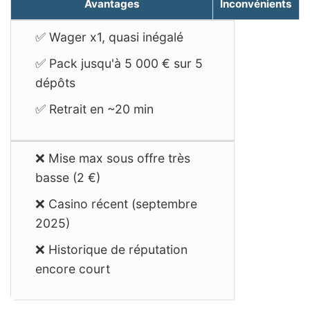
Avantages
Inconvénients
Wager x1, quasi inégalé
Pack jusqu'à 5 000 € sur 5
dépôts
Retrait en ~20 min
Mise max sous offre très
basse (2 €)
Casino récent (septembre
2025)
Historique de réputation
encore court