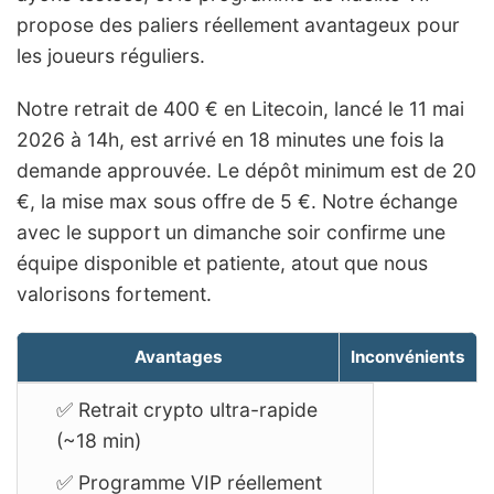
propose des paliers réellement avantageux pour
les joueurs réguliers.
Notre retrait de 400 € en Litecoin, lancé le 11 mai
2026 à 14h, est arrivé en 18 minutes une fois la
demande approuvée. Le dépôt minimum est de 20
€, la mise max sous offre de 5 €. Notre échange
avec le support un dimanche soir confirme une
équipe disponible et patiente, atout que nous
valorisons fortement.
Avantages
Inconvénients
Retrait crypto ultra-rapide
(~18 min)
Programme VIP réellement