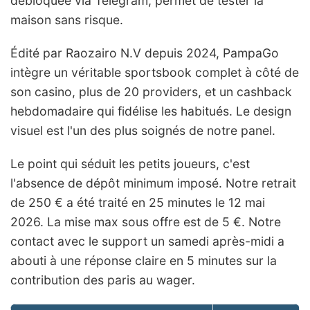
débloquée via Telegram, permet de tester la
maison sans risque.
Édité par Raozairo N.V depuis 2024, PampaGo
intègre un véritable sportsbook complet à côté de
son casino, plus de 20 providers, et un cashback
hebdomadaire qui fidélise les habitués. Le design
visuel est l'un des plus soignés de notre panel.
Le point qui séduit les petits joueurs, c'est
l'absence de dépôt minimum imposé. Notre retrait
de 250 € a été traité en 25 minutes le 12 mai
2026. La mise max sous offre est de 5 €. Notre
contact avec le support un samedi après-midi a
abouti à une réponse claire en 5 minutes sur la
contribution des paris au wager.