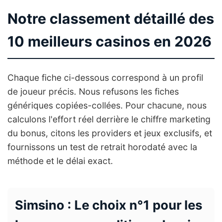
Notre classement détaillé des
10 meilleurs casinos en 2026
Chaque fiche ci-dessous correspond à un profil
de joueur précis. Nous refusons les fiches
génériques copiées-collées. Pour chacune, nous
calculons l'effort réel derrière le chiffre marketing
du bonus, citons les providers et jeux exclusifs, et
fournissons un test de retrait horodaté avec la
méthode et le délai exact.
Simsino : Le choix n°1 pour les