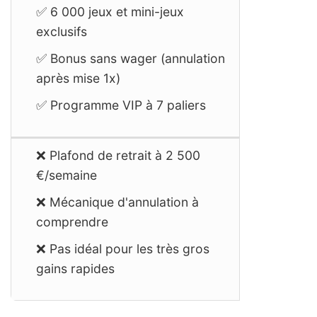
6 000 jeux et mini-jeux
exclusifs
Bonus sans wager (annulation
après mise 1x)
Programme VIP à 7 paliers
Plafond de retrait à 2 500
€/semaine
Mécanique d'annulation à
comprendre
Pas idéal pour les très gros
gains rapides