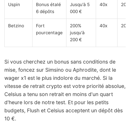
Uspin
Bonus étalé
Jusqu'à 5
40x
20 
6 dépôts
000 €
Betzino
Fort
200%
40x
20 
pourcentage
jusqu'à
200 €
Si vous cherchez un bonus sans conditions de
mise, foncez sur Simsino ou Aphrodite, dont le
wager x1 est le plus indolore du marché. Si la
vitesse de retrait crypto est votre priorité absolue,
Celsius a tenu son retrait en moins d'un quart
d'heure lors de notre test. Et pour les petits
budgets, Flush et Celsius acceptent un dépôt dès
10 €.