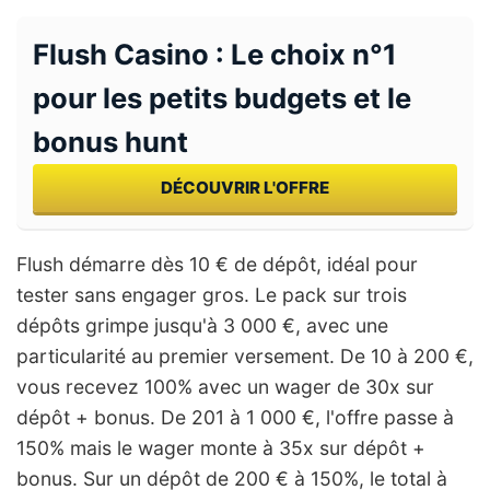
Flush Casino : Le choix n°1
pour les petits budgets et le
bonus hunt
DÉCOUVRIR L'OFFRE
Flush démarre dès 10 € de dépôt, idéal pour
tester sans engager gros. Le pack sur trois
dépôts grimpe jusqu'à 3 000 €, avec une
particularité au premier versement. De 10 à 200 €,
vous recevez 100% avec un wager de 30x sur
dépôt + bonus. De 201 à 1 000 €, l'offre passe à
150% mais le wager monte à 35x sur dépôt +
bonus. Sur un dépôt de 200 € à 150%, le total à