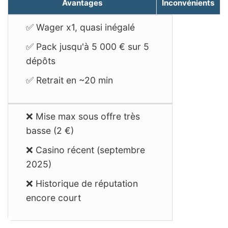
Avantages
Inconvénients
Wager x1, quasi inégalé
Pack jusqu'à 5 000 € sur 5
dépôts
Retrait en ~20 min
Mise max sous offre très
basse (2 €)
Casino récent (septembre
2025)
Historique de réputation
encore court