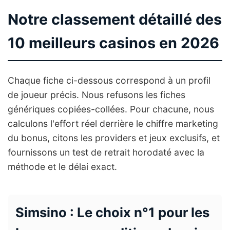
Notre classement détaillé des
10 meilleurs casinos en 2026
Chaque fiche ci-dessous correspond à un profil
de joueur précis. Nous refusons les fiches
génériques copiées-collées. Pour chacune, nous
calculons l'effort réel derrière le chiffre marketing
du bonus, citons les providers et jeux exclusifs, et
fournissons un test de retrait horodaté avec la
méthode et le délai exact.
Simsino : Le choix n°1 pour les