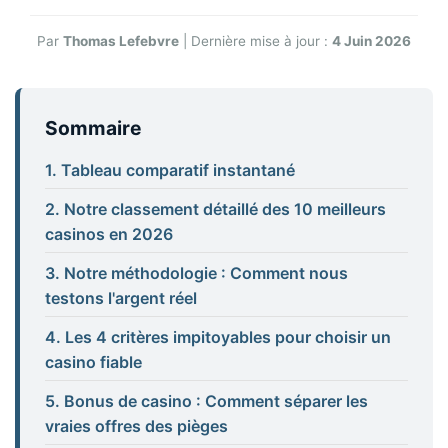
Sommaire
1. Tableau comparatif instantané
2. Notre classement détaillé des 10 meilleurs
casinos en 2026
3. Notre méthodologie : Comment nous
testons l'argent réel
4. Les 4 critères impitoyables pour choisir un
casino fiable
5. Bonus de casino : Comment séparer les
vraies offres des pièges