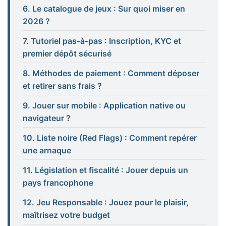
6. Le catalogue de jeux : Sur quoi miser en
2026 ?
7. Tutoriel pas-à-pas : Inscription, KYC et
premier dépôt sécurisé
8. Méthodes de paiement : Comment déposer
et retirer sans frais ?
9. Jouer sur mobile : Application native ou
navigateur ?
10. Liste noire (Red Flags) : Comment repérer
une arnaque
11. Législation et fiscalité : Jouer depuis un
pays francophone
12. Jeu Responsable : Jouez pour le plaisir,
maîtrisez votre budget