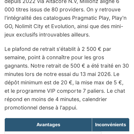
depuis 2022 via Altacore N.V, Millionz aligne 6
000 titres issus de 80 providers. On y retrouve
l'intégralité des catalogues Pragmatic Play, Play'n
GO, Nolimit City et Evolution, ainsi que des mini-
jeux exclusifs introuvables ailleurs.
Le plafond de retrait s'établit à 2 500 € par
semaine, point à connaître pour les gros
gagnants. Notre retrait de 500 € a été traité en 30
minutes lors de notre essai du 13 mai 2026. Le
dépôt minimum est de 20 €, la mise max de 5 €,
et le programme VIP comporte 7 paliers. Le chat
répond en moins de 4 minutes, calendrier
promotionnel dense à l'appui.
Avantages
Inconvénients