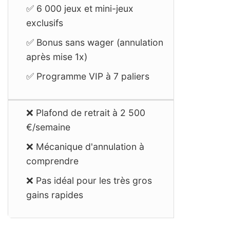
6 000 jeux et mini-jeux
exclusifs
Bonus sans wager (annulation
après mise 1x)
Programme VIP à 7 paliers
Plafond de retrait à 2 500
€/semaine
Mécanique d'annulation à
comprendre
Pas idéal pour les très gros
gains rapides