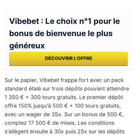
Vibebet : Le choix n°1 pour le
bonus de bienvenue le plus
généreux
DÉCOUVRIR L'OFFRE
Sur le papier, Vibebet frappe fort avec un pack
standard étalé sur trois dépôts pouvant atteindre
1 350 € + 300 tours gratuits. Le premier dépôt
offre 150% jusqu'à 500 € + 100 tours gratuits,
avec un wager de 35x. Sur un bonus de 500 €,
comptez 17 500 € de mises. Les conditions
s'allègent ensuite à 30x puis 25x sur les dépôts