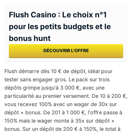
Flush Casino : Le choix n°1
pour les petits budgets et le
bonus hunt
DÉCOUVRIR L'OFFRE
Flush démarre dès 10 € de dépôt, idéal pour
tester sans engager gros. Le pack sur trois
dépôts grimpe jusqu'à 3 000 €, avec une
particularité au premier versement. De 10 à 200 €,
vous recevez 100% avec un wager de 30x sur
dépôt + bonus. De 201 à 1 000 €, l'offre passe à
150% mais le wager monte à 35x sur dépôt +
bonus. Sur un dépôt de 200 € à 150%, le total à