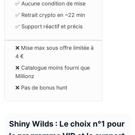
Aucune condition de mise
Retrait crypto en ~22 min
Support réactif et précis
Mise max sous offre limitée à
4 €
Catalogue moins fourni que
Millionz
Pas de bonus hunt
Shiny Wilds : Le choix n°1 pour