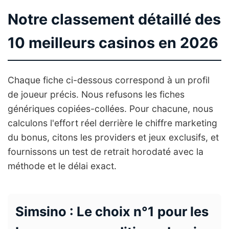
Notre classement détaillé des
10 meilleurs casinos en 2026
Chaque fiche ci-dessous correspond à un profil
de joueur précis. Nous refusons les fiches
génériques copiées-collées. Pour chacune, nous
calculons l'effort réel derrière le chiffre marketing
du bonus, citons les providers et jeux exclusifs, et
fournissons un test de retrait horodaté avec la
méthode et le délai exact.
Simsino : Le choix n°1 pour les