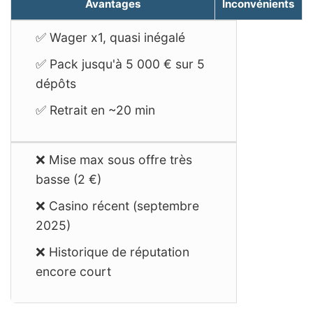
Avantages
Inconvénients
Wager x1, quasi inégalé
Pack jusqu'à 5 000 € sur 5
dépôts
Retrait en ~20 min
Mise max sous offre très
basse (2 €)
Casino récent (septembre
2025)
Historique de réputation
encore court