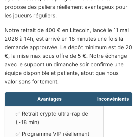
propose des paliers réellement avantageux pour
les joueurs réguliers.
Notre retrait de 400 € en Litecoin, lancé le 11 mai
2026 à 14h, est arrivé en 18 minutes une fois la
demande approuvée. Le dépôt minimum est de 20
€, la mise max sous offre de 5 €. Notre échange
avec le support un dimanche soir confirme une
équipe disponible et patiente, atout que nous
valorisons fortement.
Avantages
Inconvénients
Retrait crypto ultra-rapide
(~18 min)
Programme VIP réellement