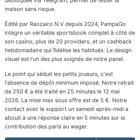
débloquée via Telegram, permet de tester la
maison sans risque.
Édité par Raozairo N.V depuis 2024, PampaGo
intègre un véritable sportsbook complet à côté de
son casino, plus de 20 providers, et un cashback
hebdomadaire qui fidélise les habitués. Le design
visuel est l'un des plus soignés de notre panel.
Le point qui séduit les petits joueurs, c'est
l'absence de dépôt minimum imposé. Notre retrait
de 250 € a été traité en 25 minutes le 12 mai
2026. La mise max sous offre est de 5 €. Notre
contact avec le support un samedi après-midi a
abouti à une réponse claire en 5 minutes sur la
contribution des paris au wager.