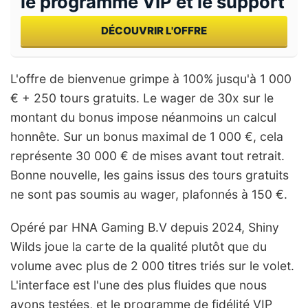
le programme VIP et le support
DÉCOUVRIR L'OFFRE
L'offre de bienvenue grimpe à 100% jusqu'à 1 000
€ + 250 tours gratuits. Le wager de 30x sur le
montant du bonus impose néanmoins un calcul
honnête. Sur un bonus maximal de 1 000 €, cela
représente 30 000 € de mises avant tout retrait.
Bonne nouvelle, les gains issus des tours gratuits
ne sont pas soumis au wager, plafonnés à 150 €.
Opéré par HNA Gaming B.V depuis 2024, Shiny
Wilds joue la carte de la qualité plutôt que du
volume avec plus de 2 000 titres triés sur le volet.
L'interface est l'une des plus fluides que nous
ayons testées, et le programme de fidélité VIP