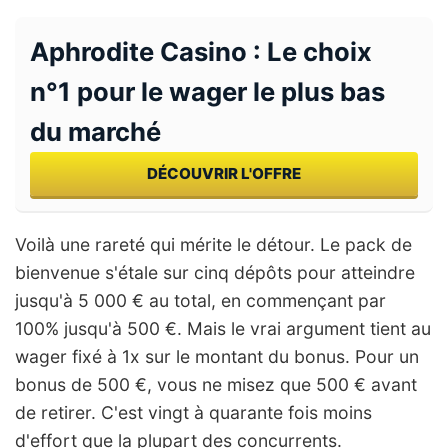
Aphrodite Casino : Le choix
n°1 pour le wager le plus bas
du marché
DÉCOUVRIR L'OFFRE
Voilà une rareté qui mérite le détour. Le pack de
bienvenue s'étale sur cinq dépôts pour atteindre
jusqu'à 5 000 € au total, en commençant par
100% jusqu'à 500 €. Mais le vrai argument tient au
wager fixé à 1x sur le montant du bonus. Pour un
bonus de 500 €, vous ne misez que 500 € avant
de retirer. C'est vingt à quarante fois moins
d'effort que la plupart des concurrents.