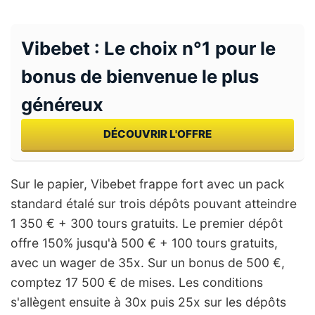
Vibebet : Le choix n°1 pour le
bonus de bienvenue le plus
généreux
DÉCOUVRIR L'OFFRE
Sur le papier, Vibebet frappe fort avec un pack
standard étalé sur trois dépôts pouvant atteindre
1 350 € + 300 tours gratuits. Le premier dépôt
offre 150% jusqu'à 500 € + 100 tours gratuits,
avec un wager de 35x. Sur un bonus de 500 €,
comptez 17 500 € de mises. Les conditions
s'allègent ensuite à 30x puis 25x sur les dépôts