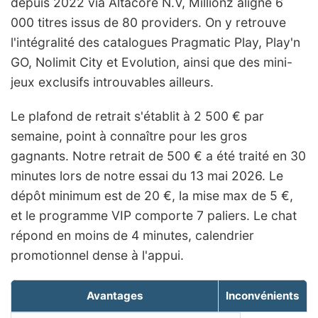
depuis 2022 via Altacore N.V, Millionz aligne 6
000 titres issus de 80 providers. On y retrouve
l'intégralité des catalogues Pragmatic Play, Play'n
GO, Nolimit City et Evolution, ainsi que des mini-
jeux exclusifs introuvables ailleurs.
Le plafond de retrait s'établit à 2 500 € par
semaine, point à connaître pour les gros
gagnants. Notre retrait de 500 € a été traité en 30
minutes lors de notre essai du 13 mai 2026. Le
dépôt minimum est de 20 €, la mise max de 5 €,
et le programme VIP comporte 7 paliers. Le chat
répond en moins de 4 minutes, calendrier
promotionnel dense à l'appui.
Avantages
Inconvénients