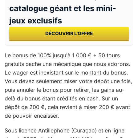
catalogue géant et les mini-
jeux exclusifs
DÉCOUVRIR L'OFFRE
Le bonus de 100% jusqu'à 1 000 € + 50 tours
gratuits cache une mécanique que nous adorons.
Le wager est inexistant sur le montant du bonus.
Vous devez seulement miser votre dépôt une fois,
puis annuler le bonus pour retirer, les gains au-
delà du bonus étant crédités en cash. Sur un
dépôt de 200 €, cela revient à miser 200 € avant
de pouvoir encaisser.
Sous licence Antillephone (Curaçao) et en ligne