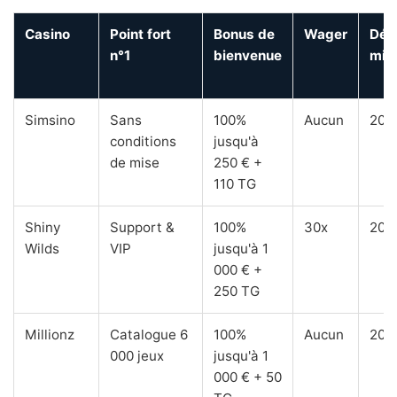
Casino
Point fort
Bonus de
Wager
Dép
n°1
bienvenue
min
Simsino
Sans
100%
Aucun
20 
conditions
jusqu'à
de mise
250 € +
110 TG
Shiny
Support &
100%
30x
20 
Wilds
VIP
jusqu'à 1
000 € +
250 TG
Millionz
Catalogue 6
100%
Aucun
20 
000 jeux
jusqu'à 1
000 € + 50