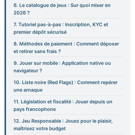
6. Le catalogue de jeux : Sur quoi miser en
2026 ?
7. Tutoriel pas-à-pas : Inscription, KYC et
premier dépôt sécurisé
8. Méthodes de paiement : Comment déposer
et retirer sans frais ?
9. Jouer sur mobile : Application native ou
navigateur ?
10. Liste noire (Red Flags) : Comment repérer
une arnaque
11. Législation et fiscalité : Jouer depuis un
pays francophone
12. Jeu Responsable : Jouez pour le plaisir,
maîtrisez votre budget